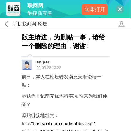
联商网
立即打开
触摸新零售
手机联商网·论坛
版主请进，为删贴一事，请给
一个删除的理由，谢谢!
sniper.
09-08-22 13:22
前日，本人在论坛转发南充天府论坛一
贴：
标题为：记南充优玛特实况 谁来为我们伸
冤？
原贴链接地址为：
http://bbs.scol.com.cn/dispbbs.asp?