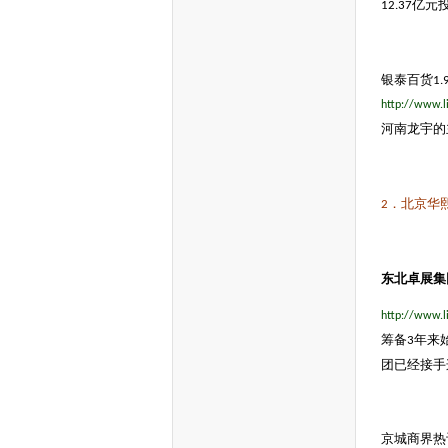
亿元
12.37
银泰百货
1.
http://www.l
河南龙宇的
．北京华
2
东北卓展集
http://www.l
筹备
年来
3
团已经接手
京城商界热