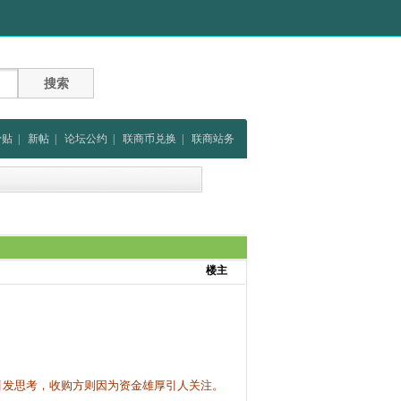
骨贴
|
新帖
|
论坛公约
|
联商币兑换
|
联商站务
楼主
引发思考，收购方则因为资金雄厚引人关注。