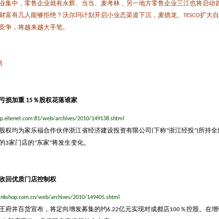
业集中，零售企业就有永辉、当当、麦考林，另一地方零售企业三江也将启动
财富有几人能够拒绝？沃尔玛计划开启小业态渠道下沉，麦德龙、
扩大自
TESCO
竞争，将越来越大手笔。
易
亏损加重
％股权花落谁家
15
hop.ehenet.com:81/web/archives/2010/149138.shtml
股权均为家乐福合作伙伴浙江省经济建设投资有限公司
下称
浙江经投
所持全
(
“
”)
的
家门店的
东家
将发生变化。
3
“
”
收回优质门店控制权
inkshop.com.cn/web/archives/2010/149405.shtml
王府井百货宣布，将定向增发募集的约
亿元实现对成都店
％控股。在增
6.22
100