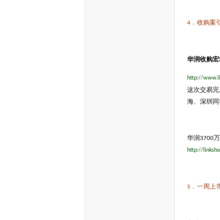
．收购案
4
华润收购宏
http://www.l
这次交易完
海、深圳同
华润
万
3700
http://links
．一周上
5