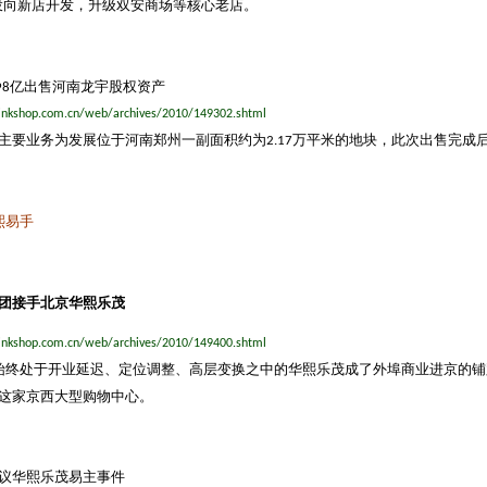
投向新店开发，升级双安商场等核心老店。
亿出售河南龙宇股权资产
98
inkshop.com.cn/web/archives/2010/149302.shtml
主要业务为发展位于河南郑州一副面积约为
万平米的地块，此次出售完成
2.17
熙易手
团接手北京华熙乐茂
inkshop.com.cn/web/archives/2010/149400.shtml
始终处于开业延迟、定位调整、高层变换之中的华熙乐茂成了外埠商业进京的铺
这家京西大型购物中心。
议华熙乐茂易主事件