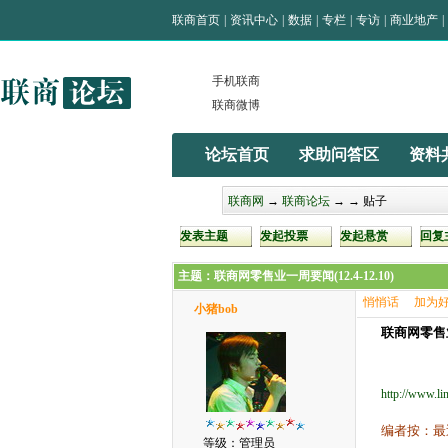
联商首页
|
资讯中心
|
数据
|
专栏
|
专访
|
商业地产
|
手机联商
联商微博
论坛首页
求助问答区
资料
联商网
→
联商论坛
→
→ 贴子
发表主题
发起投票
发起悬赏
回复
主题：联商网零售业一周要闻(12.4-12.10)
悄悄话
加为
小猪bob
联商网零售业一
http://www.li
编者按：最
等级：管理员