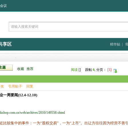
会议
共享区
精华贴
|
主题
收藏
推荐
阅读
[
] 跟帖
6
, 分页：
[1]
好友
引用贴子
回复
周要闻(12.4-12.10)
nkshop.com.cn/web/archives/2010/149558.shtml
近比较集中的事件：一为“股权交易”，一为“上市”。出让方往往因为经营不善