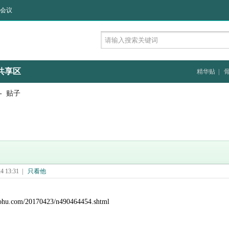
会议
共享区
精华贴
|
- 贴子
 13:31
|
只看他
.sohu.com/20170423/n490464454.shtml