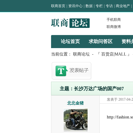
联商首页
|
资讯中心
|
数据
|
专栏
|
专访
|
商业地产
|
手机联商
联商微博
论坛首页
求助问答区
资料
当前位置：
联商论坛
-
『 百货店|MALL 』
主题：长沙万达广场的国产007
发表于 2017-04-24
北北金猪
http://fashion