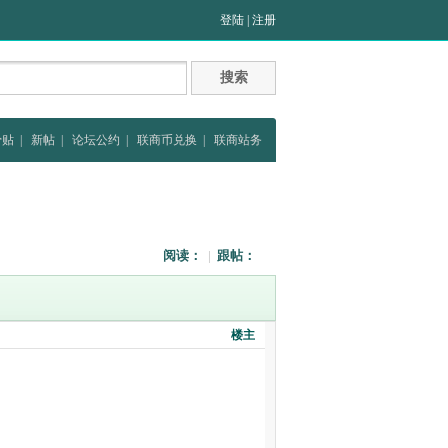
登陆
|
注册
骨贴
|
新帖
|
论坛公约
|
联商币兑换
|
联商站务
阅读：
|
跟帖：
楼主