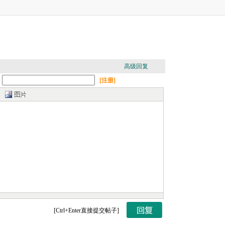
高级回复
：
[注册]
[Ctrl+Enter直接提交帖子]