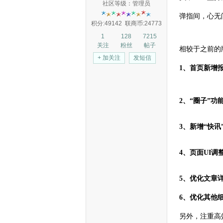
社区等级：管理员
弹指间，心无
积分:49142
联商币:24773
1
128
7215
关注
粉丝
帖子
相较于之前的
+ 加关注
发短信
1、首页新增
2、“圈子”
3、新增“快
4、页面UI
5、优化文章
6、优化其他
另外，注重高