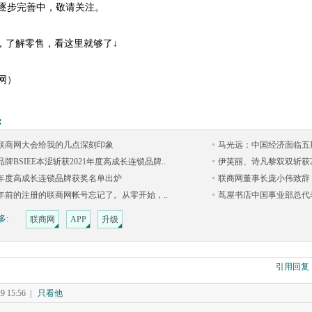
逐步完善中，敬请关注。
P，了解零售，看这里就够了↓
网）
:
22联商网大会给我的几点深刻印象
马光远：中国经济面临五期
牌BSIEE本涩斩获2021年度高成长连锁品牌..
伊芙丽、诗凡黎双双斩获20
21年度高成长连锁品牌获奖名单出炉
联商网董事长庞小伟致辞
年前的注册的联商网帐号忘记了。从零开始，..
茑屋书店中国事业部总代表野
多:
联商网
APP
升级
引用回复
 15:56
|
只看他