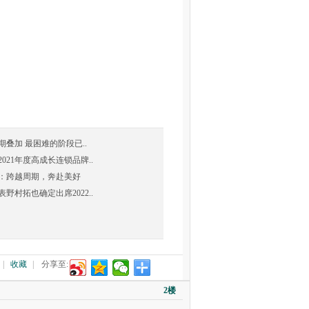
叠加 最困难的阶段已..
21年度高成长连锁品牌..
：跨越周期，奔赴美好
村拓也确定出席2022..
|
收藏
|
分享至:
2楼