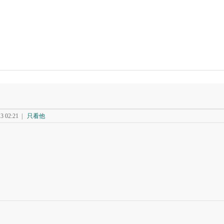
 02:21
|
只看他