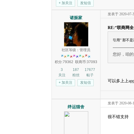
+ 加关注
发短信
发表于 2020-07-30
诸振家
RE:“联商网
引用“ 那不是
-----------------
社区等级：管理员
您好，咱的
积分:79362
联商币:37093
3
187
17677
关注
粉丝
帖子
可以多上上ap
+ 加关注
发短信
发表于 2020-08-10
绊运猫舍
很不错支持