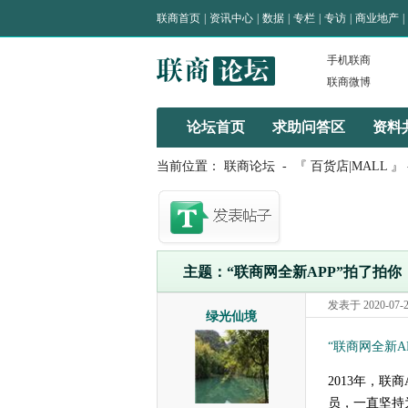
联商首页
|
资讯中心
|
数据
|
专栏
|
专访
|
商业地产
|
手机联商
联商微博
论坛首页
求助问答区
资料
当前位置：
联商论坛
-
『 百货店|MALL 』
主题：“联商网全新APP”拍了拍你
发表于 2020-07-27
绿光仙境
“联商网全新A
2013年，联
员，一直坚持