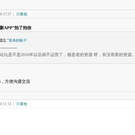
 17:57
|
只看他
全新APP”拍了拍你
遗忘 ”
发表的帖子:
---------------
论坛是不是2016年以后就不运营了，都是老的资源 呀，有没有新的资源
p，方便沟通交流
 11:53
|
只看他