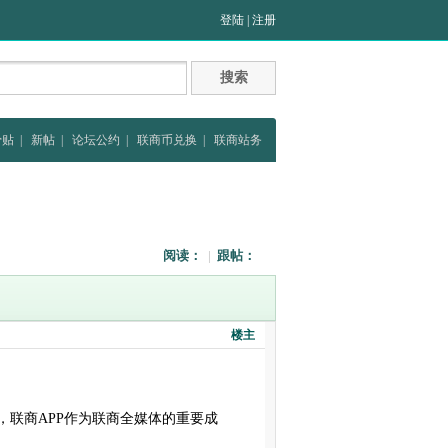
登陆
|
注册
骨贴
|
新帖
|
论坛公约
|
联商币兑换
|
联商站务
阅读：
|
跟帖：
楼主
7年来，联商APP作为联商全媒体的重要成