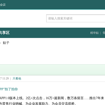
会议
共享区
精华贴
|
- 贴子
 11:29
|
只看他
PP”拍了拍你
商APP1.0版本上线。2亿+次点击，16万+篇新闻，数万条留言......推出
为零售行业呐喊、为企业发展助力、为会员交流搭桥。