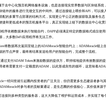
acle 属于去中心化预言机网络服务设施，也是连接现实世界数据与区块链系
块链外的服务进行无缝交互的中间件。通过连接链上喂价和
API
，可以接
搭配的多重节点部署的结构方式，实现更公平公正的数据获取及服务生态
便捷和更低成本的预言机服务平台，真正实现链上链下的数据去中心化贯
i应用程序依赖数据来执行智能合约，DAPP必须满足特定的数据格式或仅使
源，大多数DeFi应用程序将无法工作。
le Core将数据再次返回至链上的ADAMoracle智能合约上；ADAMora
据的节点声誉，最终将结果发送给用户的智能合约，完成整个流程。
cle是通过支付ADAM Token来激励数据的提供方，即持续地提供有效数据
者将需要支付一定额度的ADAM，以此形成良性的循环，这意味着ADAMo
cle
一经问世就引起圈内投资者的广泛关注，但仍需更多生态建设者参与
ADAMoracle
对参与者的贡献量通证，是生态圈的价值核心，其价值来源
acle 可连接到多种类型的服务器，这大大降低了维护和运营成本，并实现了