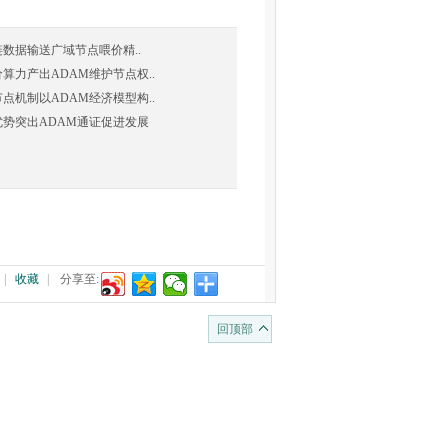
块链数据输送广域节点喂价精..
喂价算力产出ADAM维护节点权..
域节点机制以ADAM经济模型构..
四重优势突出ADAM通证促进发展
|
收藏
|
分享至:
回顶部