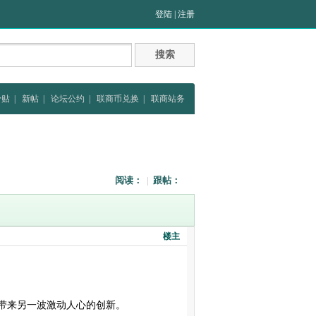
登陆
|
注册
骨贴
|
新帖
|
论坛公约
|
联商币兑换
|
联商站务
阅读：
|
跟帖：
楼主
带来另一波激动人心的创新。