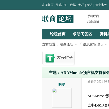
联商首页
|
资讯中心
|
数据
|
专栏
|
专访
|
商业地产
|
手机联商
联商微博
论坛首页
求助问答区
资料
当前位置：
联商论坛
-
『 信息化管理 』
-
主题：ADAMoracle预言机支持
发表于 2021-10-15
莱姿
ADAMorac
去中心化预言