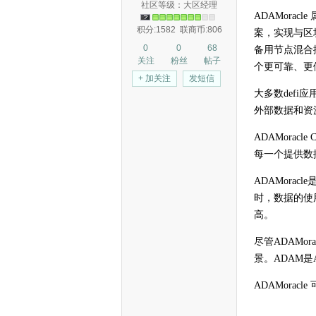
社区等级：大区经理
ADAMor
积分:1582
联商币:806
案，实现与区
0
0
68
备用节点混合
关注
粉丝
帖子
个更可靠、更
+ 加关注
发短信
大多数def
外部数据和资
ADAMorac
每一个提供数
ADAMora
时，数据的使用
高。
尽管
ADAMora
景。
ADAM
是
ADAMor