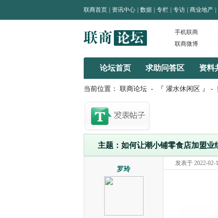
联商首页
|
资讯中心
|
数据
|
专栏
|
专访
|
商业地产
|
手机联商
联商微博
论坛首页
求助问答区
资料
当前位置：
联商论坛
-
『 灌水休闲区 』
-
主题：如何让潮小铺零食店加盟业
发表于 2022-02-15
罗玲