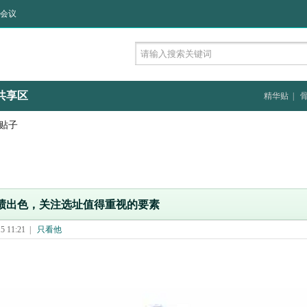
会议
共享区
精华贴
|
 贴子
绩出色，关注选址值得重视的要素
 11:21
|
只看他