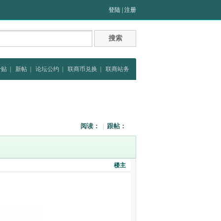
登陆
|
注册
骨贴
|
新帖
|
论坛公约
|
联商币兑换
|
联商站务
阅读：
|
跟帖：
楼主