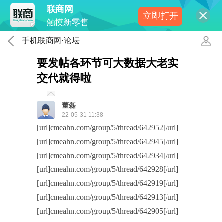
联商网
立即打开
触摸新零售
手机联商网·论坛
要发帖各环节可大数据大老实
交代就得啦
董磊
22-05-31 11:38
[url]cmeahn.com/group/5/thread/642952[/url]
[url]cmeahn.com/group/5/thread/642945[/url]
[url]cmeahn.com/group/5/thread/642934[/url]
[url]cmeahn.com/group/5/thread/642928[/url]
[url]cmeahn.com/group/5/thread/642919[/url]
[url]cmeahn.com/group/5/thread/642913[/url]
[url]cmeahn.com/group/5/thread/642905[/url]