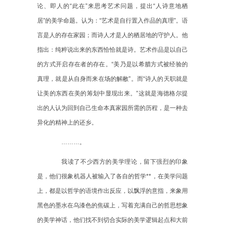
论、即人的
“此在”来思考艺术问题，提出“人诗意地栖
居”的美学命题。认为：“艺术是自行置入作品的真理”。语
言是人的存在家园；而诗人才是人的栖居地的守护人。他
指出：纯粹说出来的东西恰恰就是诗。艺术作品是以自己
的方式开启存在者的存在。“美乃是以希腊方式被经验的
真理，就是从自身而来在场的解敝”。而“诗人的天职就是
让美的东西在美的筹划中显现出来。”这就是海德格尔提
出的人认为回到自己生命本真家园所需的历程，是一种去
异化的精神上的还乡。
………。
我读了不少西方的美学理论，留下强烈的印象
是，他们很象机器人被输入了各自的哲学**，在美学问题
上，都是以哲学的语境作出反应，以飘浮的意指，来象用
黑色的墨水在乌漆色的焦碳上，写着充满自己的哲思想象
的美学神话，他们找不到切合实际的美学逻辑起点和大前