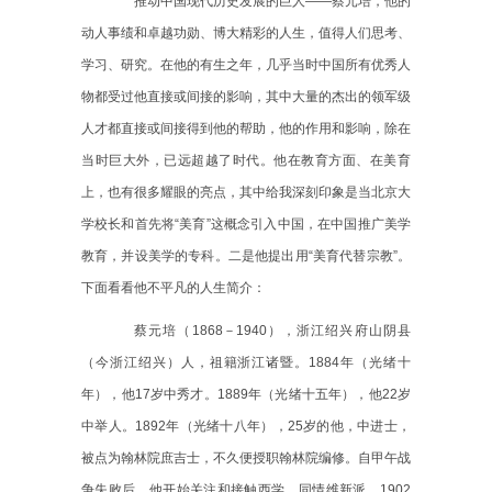
推动中国现代历史发展的巨人
——蔡元培，他的
动人事绩和卓越功勋、博大精彩的人生，值得人们思考、
学习、研究。在他的有生之年，几乎当时中国所有优秀人
物都受过他直接或间接的影响，其中大量的杰出的领军级
人才都直接或间接得到他的帮助，他的作用和影响，除在
当时巨大外，已远超越了时代。他在教育方面、在美育
上，也有很多耀眼的亮点，其中给我深刻印象是当北京大
学校长和首先将“美育”这概念引入中国，在中国推广美学
教育，并设美学的专科。二是他提出用“美育代替宗教”。
下面看看他不平凡的人生简介：
蔡元培（
1868
－
1940
），浙江绍兴府山阴县
（今浙江绍兴）人，祖籍浙江诸暨。
1884
年（光绪十
年），他
17
岁中秀才。
1889
年（光绪十五年），他
22
岁
中举人。
1892
年（光绪十八年），
25
岁的他，中进士，
被点为翰林院庶吉士，不久便授职翰林院编修。自甲午战
争失败后，他开始关注和接触西学，同情维新派。
1902