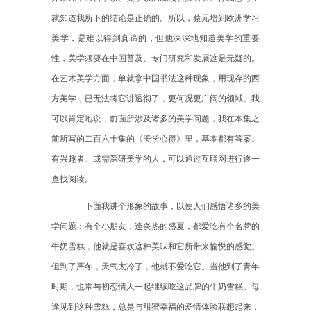
就知道我所下的结论是正确的。所以，蔡元培到欧洲学习
美学，是难以得到真谛的，但他深深地知道美学的重要
性，美学须要在中国普及、专门研究和发展这是无疑的。
在艺术美学方面，单就拿中国书法这种现象，用现存的西
方美学，已无法将它讲透彻了，更何况更广阔的领域。我
可以肯定地说，前面所涉及诸多的美学问题，我在本集之
前所写的二百六十集的《美学心得》里，基本都有答案。
有兴趣者、或需深研美学的人，可以通过互联网进行逐一
查找阅读。
下面我讲个形象的故事，以便人们感悟诸多的美
学问题：有个小朋友，逢炎热的盛夏，都爱吃有个名牌的
牛奶雪糕，他就是喜欢这种美味和它所带来愉悦的感觉。
但到了严冬，天气太冷了，他就不爱吃它。当他到了青年
时期，也常与初恋情人一起继续吃这品牌的牛奶雪糕。每
逢见到这种雪糕，总是与甜蜜幸福的爱情体验联想起来，