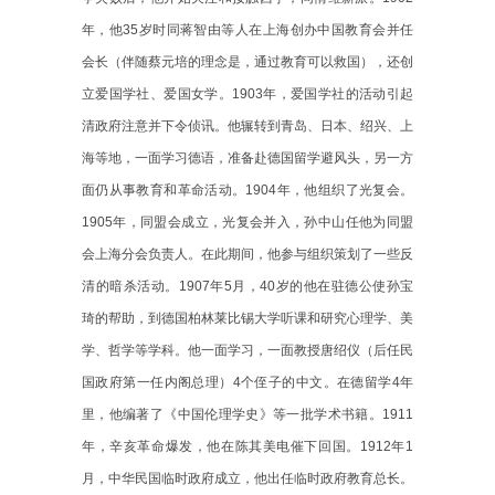
年，他
35
岁时同蒋智由等人在上海创办中国教育会并任
会长（伴随蔡元培的理念是，通过教育可以救国），还创
立爱国学社、爱国女学。
1903
年，爱国学社的活动引起
清政府注意并下令侦讯。他辗转到青岛、日本、绍兴、上
海等地，一面学习德语，准备赴德国留学避风头，另一方
面仍从事教育和革命活动。
1904
年，他组织了光复会。
1905
年，同盟会成立，光复会并入，孙中山任他为同盟
会上海分会负责人。在此期间，他参与组织策划了一些反
清的暗杀活动。
1907
年
5
月，
40
岁的他在驻德公使孙宝
琦的帮助，到德国柏林莱比锡大学听课和研究心理学、美
学、哲学等学科。他一面学习，一面教授唐绍仪（后任民
国政府第一任内阁总理）
4
个侄子的中文。在德留学
4
年
里，他编著了《中国伦理学史》等一批学术书籍。
1911
年，辛亥革命爆发，他在陈其美电催下回国。
1912
年
1
月，中华民国临时政府成立，他出任临时政府教育总长。