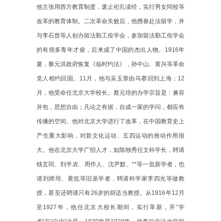
他主张用西方教育制度，废止祀孔读经，实行男女同校等
改革的教育体制。二次革命失败后，他携眷赴法留学，并
与李石曾等人创办留法勤工俭学会，参加留法勤工俭学会
的有很多青年才俊，后来成了中国的杰出人物。
1916
年
夏，黎元洪政府恢复《临时约法》，孙中山、黄兴等革命
党人相约回国。
11
月，他与吴玉章由马赛回到上海；
12
月，他受命任北京大学校长。蔡元培的办学宗旨是：兼容
并包，思想自由；凡论之有据，自成一家的学问，都应有
传播的空间。他对北京大学进行了改革，在中国教育史上
产生重大影响，对新文化运动、五四运动的推动作用很
大。他在北京大学广招人才，如陈独秀任文科学长，聘请
钱玄同、刘半农、周作人、沈尹默、**等一批新学者，也
请刘师培、黄侃等旧派学者，聘请科学家李四光等做教
授，甚至还聘请只有
26
岁的胡适当教授。从
1916
年
12
月
至
1927
年，他任北京大校长期间，实行革新，开“学