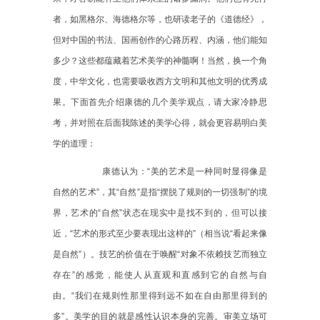
者，如黑格尔、海德格尔等，也研读老子的《道德经》，
但对中国的书法、国画创作的心路历程、内涵，他们能知
多少？这些都蕴藏着艺术美学的神髓啊！当然，换一个角
度，中华文化，也需要吸收西方文明和其他文明的优秀成
果。下面首先介绍康德的几个美学观点，请大家冷静思
考，并对照在后面我陈述的美学心得，就会更容易明白美
学的道理：
康德认为：
“美的艺术是一种同时显得像是
自然的艺术”，其“自然”是指“摆脱了规则的一切强制”的境
界，艺术的“自然”状态在现实中是找不到的，但可以接
近，“艺术的形式至少要表现出这样的”（相当说“看起来像
是自然”）。技艺的价值在于唤醒“对象不依赖技艺而独立
存在”的感觉，能使人从直观和直感到它的自然与自
由。“我们在规则性那里得到远不如在自由那里得到的
多”。美学的目的就是感性认识本身的完善。审美立场可