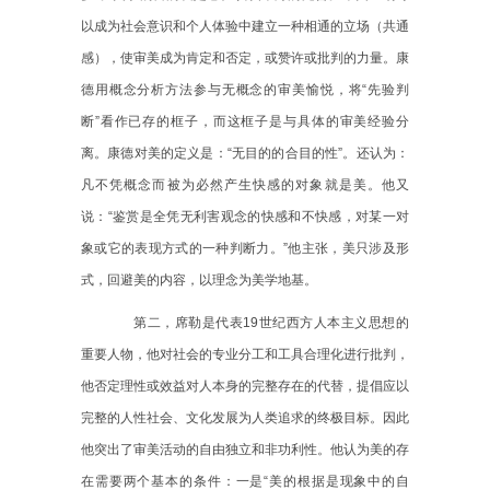
以成为社会意识和个人体验中建立一种相通的立场（共通
感），使审美成为肯定和否定，或赞许或批判的力量。康
德用概念分析方法参与无概念的审美愉悦，将“先验判
断”看作已存的框子，而这框子是与具体的审美经验分
离。康德对美的定义是：“无目的的合目的性”。还认为：
凡不凭概念而被为必然产生快感的对象就是美。他又
说：“鉴赏是全凭无利害观念的快感和不快感，对某一对
象或它的表现方式的一种判断力。”他主张，美只涉及形
式，回避美的内容，以理念为美学地基。
第二，席勒是代表
19
世纪西方人本主义思想的
重要人物，他对社会的专业分工和工具合理化进行批判，
他否定理性或效益对人本身的完整存在的代替，提倡应以
完整的人性社会、文化发展为人类追求的终极目标。因此
他突出了审美活动的自由独立和非功利性。他认为美的存
在需要两个基本的条件：一是“美的根据是现象中的自