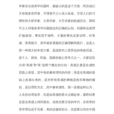
学家在论述美学问题时，最缺少的是这个方面，而且他们
又有很多崇拜者，可谓使不少人误入歧途。尽管人们的习
惯性和大哲学家、大美学家、大艺术家的权威言论，障碍
不少人对诸多美学问题能达到正确的认知，但最终会真理
打败虚假，事实胜于雄辩。大量的事实反复证明，对美
感、审美能力、美学诸多课题的正确理解和践行，这是人
类一种强大的本质力量，是战胜对人类异化的有效武器，
是个人、群体、民族、国家的核心竞争力之一。大家还应
分清“美感”和“美”这两个概念的分别：美感主要是在感性
层面上表现，其中有的兼有理性的内容；美是在美感的基
础上发展出来的，是对所有美感的事物及相关事物的概
括，是以理性为主，其中兼有感性。我一直都这样认为，
人生的合理追求，先是由美感的星火点燃起来，最终结果
还是在美感上得到落实。虽然在蔡元培的年代，全世界的
美学理论还不完善，有的还漏洞百出，但是蔡元培在中国