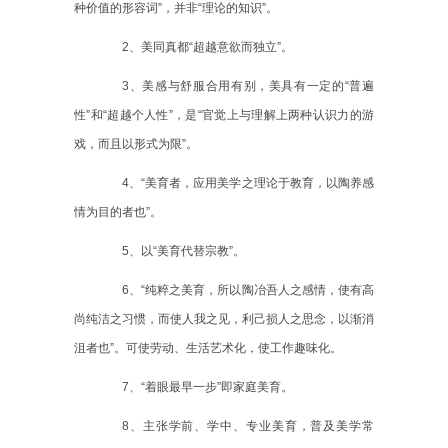
种价值的形容词”，并非“理论的知识”。
2
、美同真都“超越意欲而独立”。
3
、美感与舒服合用有别，美具有一定的“普遍
性”和“超越个人性”，是“官觉上与理解上两种认识力的游
戏，而且以形式为限”。
4
、“美育者，应用美学之理论于教育，以陶养感
情为目的者也”。
5
、以“美育代替宗教”。
6
、“纯粹之美育，所以陶冶吾人之感情，使有高
尚纯洁之习惯，而使人我之见，利己损人之思念，以渐消
沮者也”。可使劳动、生活艺术化，使工作趣味化。
7
、“着眼最早一步”即家庭美育。
8
、主张学前、学中、专业美育，普及美学常