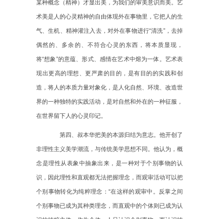
某种概念（精神）才显出美，为我们的审美意识而美。艺
术美是人的心灵精神的自由体现外在事物里，它把人的生
气、生机、精神灌注入去，对外在事物进行“清洗”，去掉
偶然的、多余的、不符合心灵的东西，将本质显现，
将“想象”的意蕴、形式、感情在艺术中熔为一体。艺术表
现出更高的理想、更严肃的目的，是有目的的实践和创
造，将人的本质力量对象化，是人化自然、环境、改造世
界的一种独特的实践活动，是对自然和外在的一种征服，
在世界留下人的心灵印记。
第四、叔本华把美的本源归结为意志。他开创了
非理性主义美学潮流，与传统美学思想不同。他认为，概
念是理性从表象中抽象出来，是一种对于个别事物的认
识，因此理性和直观都无法把握理念，而观审活动可以把
个别事物转化为纯粹理念：
“在这样的观审中。反掌之间
个别事物已成为其种类理念，而直观中的个体则已成为认