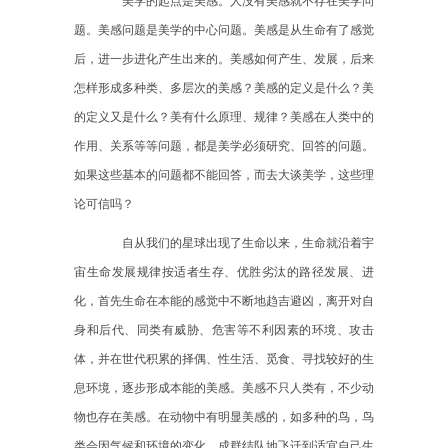
美学的起点是美感。人没有美感就不存在美学问
题。美感问题是美学的中心问题。美感是从生命有了感觉
后，进一步进化产生出来的。美感如何产生、发展，后来
怎样形成多种类、多层次的美感？美感的定义是什么？美
的定义又是什么？美有什么原理、规律？美感在人类中的
作用、关系等等问题，都是美学必须研究、回答的问题。
如果这些基本的问题都不能回答，而去大谈美学，这些理
论可信吗？
自从我们的星球出现了生命以来，生命就沿着宇
宙生命发展规律按适者生存、优胜劣汰的路径发展、进
化，首先生命在本能的感觉中不断地趋吉避凶，离开对自
身和后代、同类有威胁、危害等不利因素的环境、攻击
体，并在世代积累的择偶、性生活、觅食、寻找较好的生
息环境，逐步形成本能的美感。美感不只人类有，不少动
物也存在美感。在动物中有明显美感的，如多种的鸟，鸟
类会因气候和环境的变化，成群结队地飞迁到适宜自己生