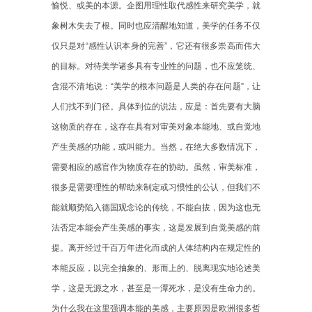
愉悦、或美的本源。企图用理性取代感性来研究美学，就
象树木失去了根。同时也应清醒地知道，美学的任务不仅
仅只是对“感性认识本身的完善”，它还有很多崇高而伟大
的目标。对待美学诸多具有专业性的问题，也不应笼统、
含混不清地说：“美学的根本问题是人类的存在问题”，让
人们找不到门径。具体到位的说法，应是：首先要有大脑
这物质的存在，这存在具有对审美对象本能地、或自觉地
产生美感的功能，或叫能力。当然，在绝大多数情况下，
需要相应的感官作为物质存在的协助。虽然，审美标准，
很多是需要理性的帮助来制定或习惯性的公认，但我们不
能就顺势陷入德国观念论的传统，不能自拔，因为这也无
法否定本能会产生美感的事实，这是发展到自觉美感的前
提。离开经过千百万年进化而成的人体结构内在规定性的
本能反应，以完全抽象的、形而上的、脱离现实地论述美
学，这是无源之水，甚至是一潭死水，是没有生命力的。
为什么我在这里强调本能的美感，主要原因是欧洲很多哲