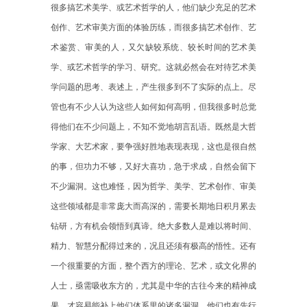
很多搞艺术美学、或艺术哲学的人，他们缺少充足的艺术
创作、艺术审美方面的体验历练，而很多搞艺术创作、艺
术鉴赏、审美的人，又欠缺较系统、较长时间的艺术美
学、或艺术哲学的学习、研究。这就必然会在对待艺术美
学问题的思考、表述上，产生很多到不了实际的点上。尽
管也有不少人认为这些人如何如何高明，但我很多时总觉
得他们在不少问题上，不知不觉地胡言乱语。既然是大哲
学家、大艺术家，要争强好胜地表现表现，这也是很自然
的事，但功力不够，又好大喜功，急于求成，自然会留下
不少漏洞。这也难怪，因为哲学、美学、艺术创作、审美
这些领域都是非常庞大而高深的，需要长期地日积月累去
钻研，方有机会领悟到真谛。绝大多数人是难以将时间、
精力、智慧分配得过来的，况且还须有极高的悟性。还有
一个很重要的方面，整个西方的理论、艺术，或文化界的
人士，亟需吸收东方的，尤其是中华的古往今来的精神成
果，才容易能补上他们体系里的诸多漏洞。他们也有先行