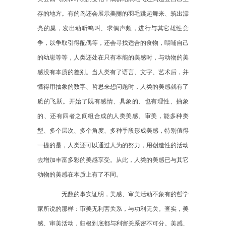
存的地方。有的鸟还会展示美丽的羽毛跳起舞来、筑出漂
亮的巢，发出动听鸣叫、求偶声频，进行与其它雄性竞
争，以争取引得配偶等，还会寻找适合的食物，喂哺自己
的幼崽等等，人类还处在只有本能的美感时，与动物的美
感没有本质的差别。当人类有了语言、文字、艺术后，并
懂得用抽象的数字、哲思来想问题时，人类的美感就有了
质的飞跃。开始了既有感情、具象的、也有理性、抽象
的、还有四者之间组合成的人类美感、审美，能多种类
型、多个层次、多个角度、多种手段形成美感，特别值得
一提的是，人类还可以通过人为的努力，用创造性的活动
去增加丰富多彩的美感享受。从此，人类的美感已与其它
动物的美感在本质上有了不同。
无数的事实证明，美感、审美活动不象有的哲学
家所说的那样：审美无利害关系，与功利无关。查实，美
感、审美活动，归根到底都与利害关系密不可分。美感、