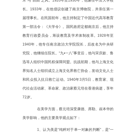
术”与“自由”之风。
1920
年至
1930
年，他兼任中法大学校
长。
1933
年，在他倡议创建了南京博物院，并亲任第一
届理事长。在民国初年，他主持制定了中国近代高等教育
第一部法令：《大学令》。国民政府定都南京后，他主持
教育行政委员会，筹设教育及学术体制改革。
1928
年至
1940
年，他专任南京政治大学院院长，后改名为中央研
究院，他继续任院长。“九
•
一八
”事变后，他与宋庆龄、鲁
迅等人组织中国民权保障同盟。抗战初期，他与上海文化
界知名人士组织成立上海文化界救亡协会，发动文化人士
和民众投入抗日救亡运动。
1940
年
3
月
5
日，教育家、现
代社会活动家、革命家、政治家蔡元培在香港病逝，享年
72
岁。
在美学方面，蔡元培深受康德、席勒、叔本华的
美学影响，他的主要美学观点如下：
1
、认为美是“纯粹对于单一对象的判断”，是“一