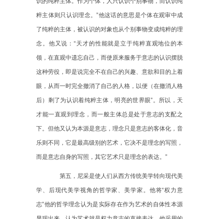
识的纯粹主体。作为个体，人只认识个别事物，而认识纯
粹主体则只认识理念。”他这话的意思是个体在观审中成
了纯粹的主体，被认识的对象也从个别事物变成纯粹的理
念。他又说：“天才的性能就是立于纯粹直观地位的本
领，在直观中遗忘自己，而使原来服务于意志的认识摆脱
这种劳役，即是说完全不在自己的兴趣、意欲和目的上着
眼，从而一时完全撤消了自己的人格，以便（在撤消人格
后）剩了为认识着纯粹主体，明亮的世界眼”。所以，天
才能一直观到理念，而一般主体总是处于意志的支配之
下。但他又认为本源是意志，理念只是意志的客体化，音
乐则不同，它是最高级别的艺术，它决不是理念的写照，
而是意志自身的写照，其它艺术只是理念的表达。”
第五，尼采是使人们从西方传统美学转向现代美
学、后现代美学视角的哲学家、美学家。他将
“权力意
志”他的哲学理念认为是实际存在作为艺术的自体性本源
显现出来。认为艺术就是权力意志的直接表达。他采用的