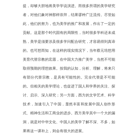
提，却够大胆地将美学学说演进。而很多所谓的美学研究
者，对他们象对神那样崇拜，结果谬种广泛流传。尽管如
此，他们的努力，也为美学的推广和发展，作出了一定的
贡献。这是那个时代固有的局限性，当时很多学科还未成
熟，美学是须要涉及很多学问配合研究，才容易得到真谛
的。也可想而知，在这样的现实情况下，当年蔡元培想用
美育代替宗教的宏愿，在中国大力推广美学，当然不可能
取得预期的理想效果。按我的认知，分析、理解，将来只
有部分代替宗教，是具有可能性的。完全代替是不可能
的。但相关的美学理论，也促进了国人和学界的关注、探
讨、启示、深入研究；另一方面，西方的文学艺术、科学
技术，加速引入了中国，显然丰富和发展中国人创作形
式、精神生活和工商业的进步。西方美学其中一个大的漏
洞，就是对中华文化、中国人的美学了解不深、不多，如
果将这一课补上，则会有很大的进展。