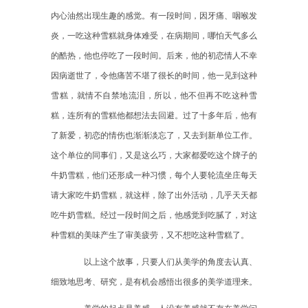
内心油然出现生趣的感觉。有一段时间，因牙痛、咽喉发
炎，一吃这种雪糕就身体难受，在病期间，哪怕天气多么
的酷热，他也停吃了一段时间。后来，他的初恋情人不幸
因病逝世了，令他痛苦不堪了很长的时间，他一见到这种
雪糕，就情不自禁地流泪，所以，他不但再不吃这种雪
糕，连所有的雪糕他都想法去回避。过了十多年后，他有
了新爱，初恋的情伤也渐渐淡忘了，又去到新单位工作。
这个单位的同事们，又是这么巧，大家都爱吃这个牌子的
牛奶雪糕，他们还形成一种习惯，每个人要轮流坐庄每天
请大家吃牛奶雪糕，就这样，除了出外活动，几乎天天都
吃牛奶雪糕。经过一段时间之后，他感觉到吃腻了，对这
种雪糕的美味产生了审美疲劳，又不想吃这种雪糕了。
以上这个故事，只要人们从美学的角度去认真、
细致地思考、研究，是有机会感悟出很多的美学道理来。