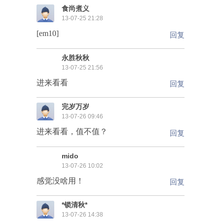
食尚煮义
13-07-25 21:28
[em10]
回复
永胜秋秋
13-07-25 21:56
进来看看
回复
完岁万岁
13-07-26 09:46
进来看看，值不值？
回复
mido
13-07-26 10:02
感觉没啥用！
回复
*锁清秋*
13-07-26 14:38