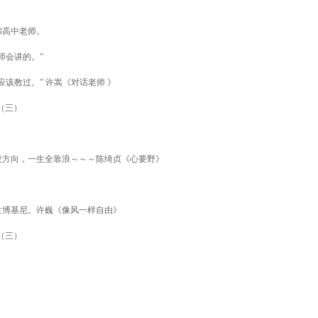
和高中老师。
师会讲的。”
该教过。” 许嵩《对话老师 》
没方向，一生全靠浪～～～陈绮贞《心要野》
兰博基尼。许巍《像风一样自由》
！