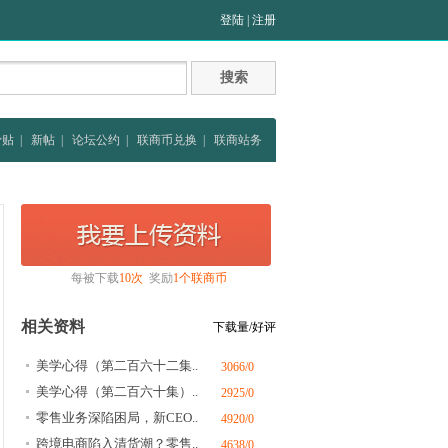
登陆
|
注册
骨贴
|
新帖
|
论坛公约
|
联商币兑换
|
联商站务
每被下载
10次
奖励
1个联商币
相关资料
下载量/好评
美学心得（第二百六十二集..
3066/0
美学心得（第二百六十集）..
2925/0
零售业务深陷困局，新CEO..
4920/0
跨境电商陷入清货潮？零售..
4638/0