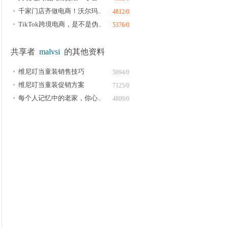
千家门店齐做电商！沃尔玛..
4812/0
TikTok跨境电商，是不是伪..
5376/0
共享者
malvsi
的其他资料
维尼叮当童装销售技巧
5094/0
维尼叮当童装促销方案
7125/0
每个人记忆中的老家，你心..
4809/0