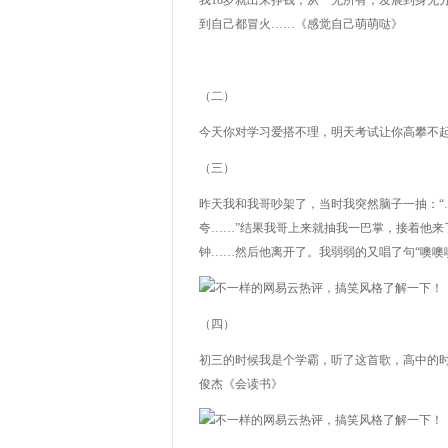
我
18
岁就出来挣钱，从一无所有，发展到身无
到自己都冒火……《感觉自己萌萌哒》
（二）
今天你对学习爱搭不理，明天考试让你高攀不
（三）
昨天我和我哥吵架了，当时我突然脑子一抽：
夸……”结果我哥上来就抽我一巴掌，接着他来
钟……然后他离开了。我弱弱的又唱了句“噢噢噢
（四）
初三的时候我是个学霸，听了这首歌，高中的时
俊杰《会读书》