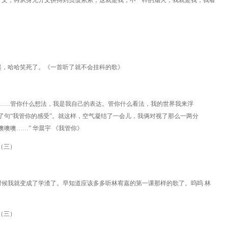
分文，再从身无分文拼搏到负债累累，这就是我，不一样的烟火，我就是我，我看
起，哈哈笑死了。《一首听了就不会挂科的歌》
“……管你什么想法，我是我自己的表达。管你什么看法，我的世界我来浮
了句“我管你的感受”。就这样，空气凝结了一会儿，我俩对视了那么一两分
噢噢……” 华晨宇 《我管你》
候我就变成了学渣了。早知道应该多多听林宥嘉的第一课那样的歌了。呜呜 林