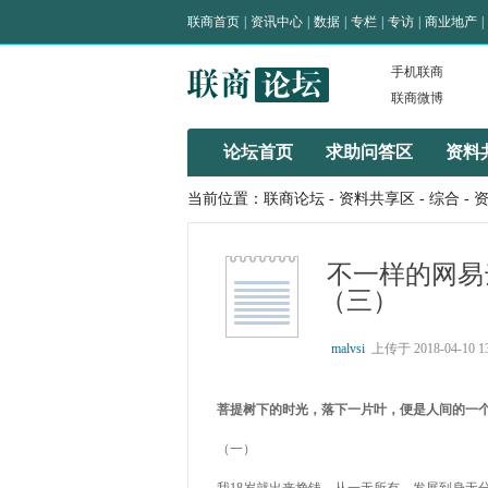
联商首页
|
资讯中心
|
数据
|
专栏
|
专访
|
商业地产
|
手机联商
联商微博
论坛首页
求助问答区
资料
当前位置：
联商论坛
-
资料共享区
-
综合
- 
不一样的网易
（三）
malvsi
上传于 2018-04-10 13
菩提树下的时光，落下一片叶，便是人间的一
（一）