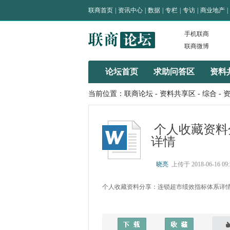
联商首页
|
资讯中心
|
数据
|
专栏
|
专访
|
商业地产
|
手机联商
联商微博
论坛首页
求助问答区
资料
当前位置：
联商论坛
-
资料共享区
-
综合
- 
个人收藏资料
详情
晓亮
上传于 2018-06-16 09:
个人收藏资料分享：连锁超市绩效指标体系详