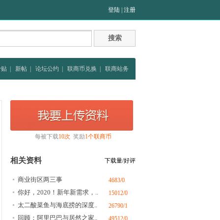
登陆
|
注册
骨贴
|
新帖
|
论坛公约
|
联商币兑换
|
联商站务
每被下载
10次
奖励
1个联商币
相关资料
下载量/好评
商业街区两三事
4683/0
你好，2020！新年新需求，..
15012/0
太二酸菜鱼与海底捞的深度..
26790/1
回顾：阿里巴巴与居然之家..
49512/0