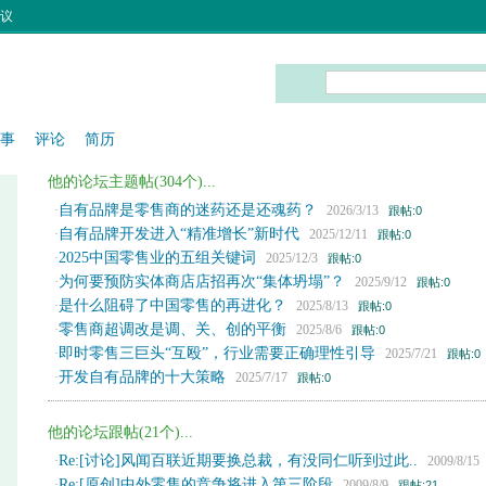
议
事
评论
简历
他的论坛主题帖(304个)...
自有品牌是零售商的迷药还是还魂药？
·
2026/3/13
跟帖:0
自有品牌开发进入“精准增长”新时代
·
2025/12/11
跟帖:0
2025中国零售业的五组关键词
·
2025/12/3
跟帖:0
为何要预防实体商店店招再次“集体坍塌”？
·
2025/9/12
跟帖:0
是什么阻碍了中国零售的再进化？
·
2025/8/13
跟帖:0
零售商超调改是调、关、创的平衡
·
2025/8/6
跟帖:0
即时零售三巨头“互殴”，行业需要正确理性引导
·
2025/7/21
跟帖:0
开发自有品牌的十大策略
·
2025/7/17
跟帖:0
他的论坛跟帖(21个)...
Re:[讨论]风闻百联近期要换总裁，有没同仁听到过此..
·
2009/8/1
Re:[原创]中外零售的竞争将进入第三阶段
·
2009/8/9
跟帖:21