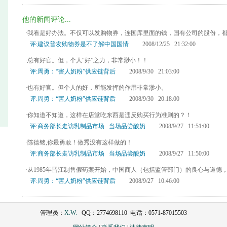
他的新闻评论...
·我看是好办法。不仅可以发购物券，连国库里面的钱，国有公司的股份，
评:建议普发购物券是不了解中国国情
2008/12/25 21:32:00
·总有好官。但，个人“好”之力，非常渺小！！
评:周勇：“害人奶粉”供应链背后
2008/9/30 21:03:00
·也有好官。但个人的好，所能发挥的作用非常渺小。
评:周勇：“害人奶粉”供应链背后
2008/9/30 20:18:00
·你知道不知道，这样在店堂吃东西是违反购买行为准则的？！
评:商务部长走访乳制品市场 当场品尝酸奶
2008/9/27 11:51:00
·陈德铭,你最勇敢！做秀没有这样做的！
评:商务部长走访乳制品市场 当场品尝酸奶
2008/9/27 11:50:00
·从1985年晋江制售假药案开始，中国商人（包括监管部门）的良心与道德
评:周勇：“害人奶粉”供应链背后
2008/9/27 10:46:00
管理员：
X.W.
QQ：2774698110 电话：0571-87015503