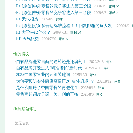
Re:[原创]中外零售的竞争将进入第三阶段
·
2009/8/3
跟帖:21
Re:[原创]中外零售的竞争将进入第三阶段
·
2009/8/3
跟帖:21
Re:天气很热
·
2009/8/2
跟帖:6
Re:[原创]好又多营运标准流程！！回复邮箱的每人发..
·
2009/8/2
Re:大学生缺什么？
·
2009/7/31
跟帖:54
RE:天气很热
·
2009/7/29
跟帖:6
他的博文...
自有品牌是零售商的迷药还是还魂药？
·
2026/3/13
评:0
自有品牌开发进入“精准增长”新时代
·
2025/12/11
评:0
2025中国零售业的五组关键词
·
2025/12/3
评:0
为何要预防实体商店店招再次“集体坍塌”？
·
2025/9/12
评:0
是什么阻碍了中国零售的再进化？
·
2025/8/13
评:0
零售商超调改是调、关、创的平衡
·
2025/8/6
评:0
他的新鲜事...
暂无信息...