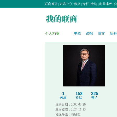
联商首页
|
资讯中心
|
数据
|
专栏
|
专访
|
商业地产
|
会
个人档案
主题
跟帖
博文
新鲜
1
153
325
关注
粉丝
帖子
注册日期：2006-03-20
最后登陆：2024-11-13
社区等级：总经理