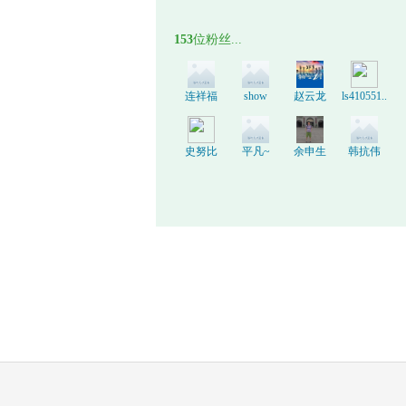
153
位粉丝...
连祥福
show
赵云龙
ls410551..
史努比
平凡~
余申生
韩抗伟