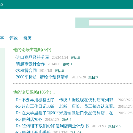
议
事
评论
简历
他的论坛主题帖(5个)...
进口商品经验分享
·
2022/11/24
跟帖:0
请超市设计合作
·
2014/1/8
跟帖:1
求租赁合同
·
2014/1/8
跟帖:0
2000平标超 请给个预算清单
·
2011/2/20
跟帖:3
他的论坛跟帖(106个)...
Re:不要再用棚格图了，传统！据说现在便利店陈列都..
·
2020/2/2
Re:超市工作日记30篇！老板、店长、员工都该认真看..
·
2019/12/
Re:在大学里盘了间20平米店铺做进口食品便利店，在..
·
2019/12/
Re:便利店实务
·
2013/12/3
跟帖:4
Re:[分享][下载][原创]便利店商业计划书
·
2013/12/3
跟帖:265
Re:便利店开店手册
·
2013/12/3
跟帖:26