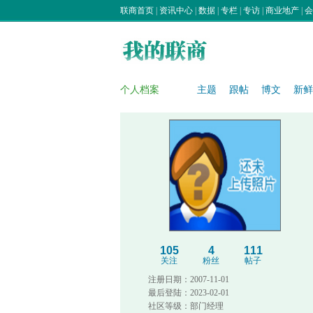
联商首页
|
资讯中心
|
数据
|
专栏
|
专访
|
商业地产
|
会
个人档案
主题
跟帖
博文
新鲜
105
4
111
关注
粉丝
帖子
注册日期：2007-11-01
最后登陆：2023-02-01
社区等级：部门经理