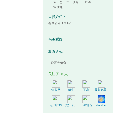
积 分：378 联商币：1270
常住地：
自我介绍：
有做胡麻油的吗?
兴趣爱好...
联系方式...
设置为保密
关注了
105
人...
红餐网
新生
正心
零售氪星..
老刀在线
先知了。
什么情况
davidone