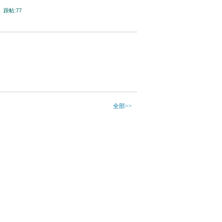
3
跟帖:77
全部>>