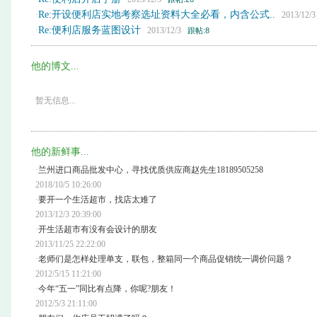
Re:开设便利店实地考察选址资料大全必看，内含公式..
·
2013/12/
Re:便利店服务蓝图设计
·
2013/12/3
跟帖:8
他的博文...
暂无信息...
他的新鲜事...
·
兰州进口商品批发中心，寻找优质供应商赵先生18189505258
2018/10/5 10:26:00
·
要开一个生活超市，找店太难了
2013/12/3 20:39:00
·
开生活超市有没有会设计的朋友
2013/11/25 22:22:00
·
老师们是怎样处理单支，联包，整箱同一个商品促销统一调价问题？
2012/5/15 11:21:00
·
今年“五一”同比有点降，你呢?朋友！
2012/5/3 21:11:00