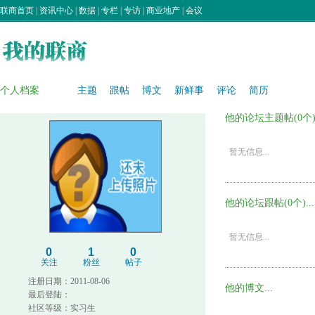
联商首页
|
资讯中心
|
数据
|
专栏
|
专访
|
商业地产
|
会议
个人档案
主题
跟帖
博文
新鲜事
评论
简历
他的论坛主题帖(0个).
暂无信息...
他的论坛跟帖(0个)...
暂无信息...
0
1
0
关注
粉丝
帖子
注册日期：2011-08-06
他的博文...
最后登陆：
社区等级：实习生