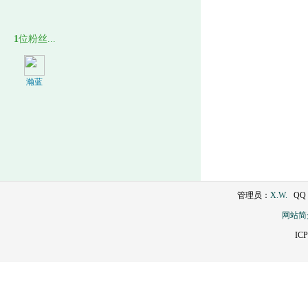
1
位粉丝...
瀚蓝
管理员：
X.W.
QQ：2
网站简
IC