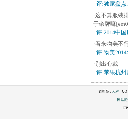
评:独家盘
·这不算服装
于杂牌嘛[em0
评:2014
·看来物美不行
评:物美20
·别出心裁
评:苹果杭
管理员：
X.W.
QQ：2
网站简
IC