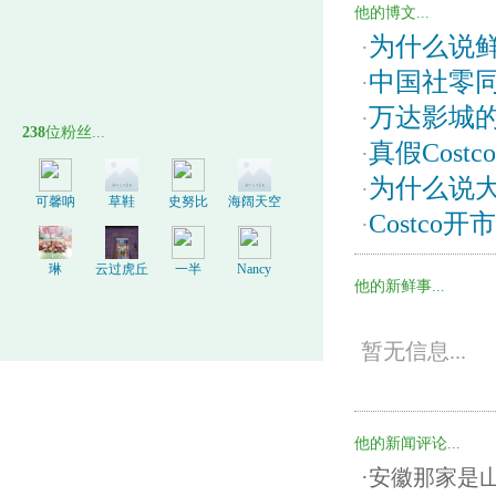
他的博文...
为什么说
·
中国社零同
·
万达影城
·
238
位粉丝...
真假Cos
·
为什么说大
·
可馨呐
草鞋
史努比
海阔天空
Costc
·
琳
云过虎丘
一半
Nancy
他的新鲜事...
暂无信息...
他的新闻评论...
·安徽那家是山