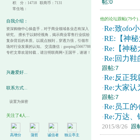
帖:0
积 分：14718 联商币：7131
常住地：
他的论坛跟帖(79个)..
自我介绍：
Re:致o
·
资深购物中心操盘手，对于商业领域各业态有深入
研究。 擅长于以财经视角，揭示商业零售行业缤纷
RE:【神
·
复杂背后的本质。以观点独到，穿透力强，引领市
场对行业发展的认知。 交流微信：guoping55667788
Re:【神
·
专栏文章欢迎转载，请注明联商网+王国平，谢谢！
Re:回力
·
跟帖:7
兴趣爱好...
Re:反正
·
Re:大家
·
联系方式...
跟帖:7
设置为保密
Re:员工
·
Re:万达
关注了
4
人...
·
2015/8/26
跟帖
高增分
蒲哲
诚信者
独云亭主