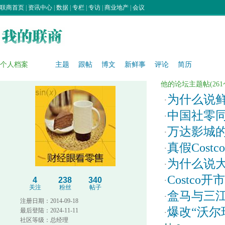
联商首页
|
资讯中心
|
数据
|
专栏
|
专访
|
商业地产
|
会议
个人档案
主题
跟帖
博文
新鲜事
评论
简历
他的论坛主题帖(261个)
为什么说
·
中国社零同
·
万达影城
·
真假Cos
·
为什么说大
·
Costc
·
4
238
340
关注
粉丝
帖子
盒马与三江
·
注册日期：2014-09-18
爆改“沃尔
最后登陆：2024-11-11
·
社区等级：总经理