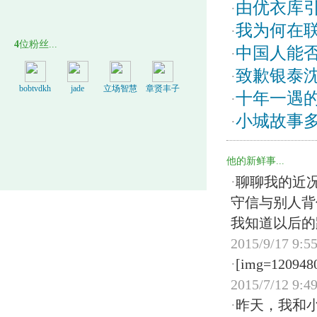
由优衣库
·
我为何在
·
4
位粉丝...
中国人能
·
致歉银泰
·
bobtvdkh
jade
立场智慧
章贤丰子
十年一遇
·
小城故事
·
他的新鲜事...
·
聊聊我的近
守信与别人背信
我知道以后的路还
2015/9/17 9:5
·
[img=1209480
2015/7/12 9:4
·
昨天，我和小伙