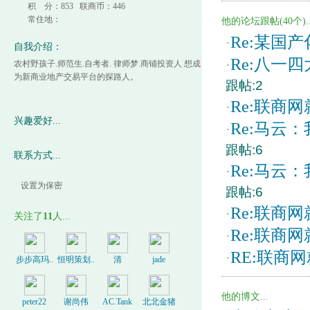
积 分：853 联商币：446
常住地：
他的论坛跟帖(40个)..
Re:某国
·
自我介绍：
Re:八一
·
农村野孩子.师范生.自考者. 律师梦.商铺投资人 想成
为新商业地产交易平台的探路人。
跟帖:2
Re:联商
·
兴趣爱好...
Re:马云
·
跟帖:6
联系方式...
Re:马云
·
设置为保密
跟帖:6
Re:联商
·
关注了
11
人...
Re:联商
·
RE:联商
·
步步高玛..
恒明策划..
清
jade
他的博文...
peter22
谢尚伟
AC.Tank
北北金猪