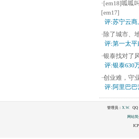
·[em18
[em17]
评:苏宁云商
·除了城市、
评:第一太
·银泰找对了风口
评:银泰630
·创业难，守
评:阿里巴
管理员：
X.W.
QQ：2
网站简
IC