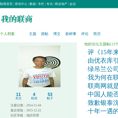
联商首页
|
资讯中心
|
数据
|
专栏
|
专访
|
商业地产
|
会议
个人档案
主题
跟帖
博文
新鲜事
评论
简历
他的论坛主题帖(13个)
评《15年
·
由优衣库
·
绿吊兰公
·
我为何在
·
联商网就
·
中国人能
·
11
4
53
关注
粉丝
帖子
致歉银泰
·
注册日期：2014-11-04
十年一遇
最后登陆：2015-12-22
·
社区等级：地区经理