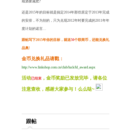
戒酒要减肥?
还是2015年的目标就是搞定2014年那些原定于2013年完成
的安排，不为别
的，只为兑现2012年时要完成的2011年年
度计划的诺言…
跟帖写下2015年你的目标，就送
50
个联商币，还能兑换礼
品奥!
金币兑换礼品请戳：
http://www.linkshop.com.cn/club/luck/ld_award.aspx
活动
，金币奖励已发放完毕，请各位
已结束
注意查收，感谢大家参与！么么哒~
跟帖