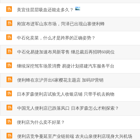
美宜佳层层吸血还能走多久？
刚宣布进军山东市场，菏泽已出现山寨便利蜂
中石化卖菜，什么才是跨界的正确姿势？
中石化易捷加速布局新零售 继总裁后再招聘60岗位
继续深挖驾车场景消费 易捷计划搭建汽车服务平台
便利蜂在京沪开出6家樱花主题店 加码IP营销
日本罗森便利店试验无人收银店铺 只带手机去购物
中国无人便利店已跌落风口 日本罗森怎么才刚探索？
便利店为什么卖不好菜？
便利店竞争蔓延至产业链前端 农夫山泉便利店现身大兴机场