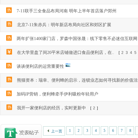
7-11联手三全食品布局河南 明年上半年首店落户郑州
北京7-11朱赤兵：明年新店布局向社区和郊区扩展
两年扩张1400家门店，罗森中国张晟：线下零售不必迷信互联网
在大学里盘了间20平米店铺做进口食品便利店，在..
[
2
3
4
5
谈谈便利店的运营重要性
熊猫资本：瑞幸、便利蜂的启示，连锁业态如何寻找新的价值洼地
加码IP营销，便利蜂牵手伊利吸粉年轻用户
我开一家便利店的经历，实时更新中
[
2
]
1
2
3
4
5
6
7
8
上一页