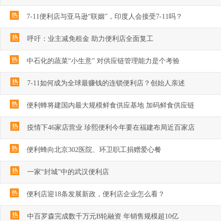
7-11便利店与亚马逊“联姻”，印度人会接受7-11吗？
呼吁：业主减免租金 助力便利店全面复工
中石化的蔬菜“小生意” 对供应链管理能力是个考验
7-11如何成为全球最赚钱的连锁便利店？创始人亲述
便利蜂将建国内最大规模鲜食供应基地 加码鲜食供应链
疫情下46家店营业 珍熙便利今年要在福建布局近百家店
便利蜂向北京302医院、环卫职工捐赠爱心餐
一家“封城”中的武汉便利店
便利店迎18条发展新政，便利店企业怎么看？
中百罗森完成数千万元B轮融资 年销售规模超10亿