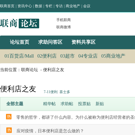
联商首页
|
资讯中心
|
数据
|
专栏
|
专访
|
商业地产
|
会议
手机联商
联商微博
论坛首页
求助问答区
资料共享区
01百货店/Mall
02便利店
03超市
04专业店
05商业地产
当前位置：
联商论坛
-
便利店之友
便利店之友
7-11便利
喜士多
全部主题
精华帖
求助帖
投票贴
新贴
零售的哲学，都讲了什么内容。为什么被称为便利店经营者的圣经
应对疫情，日本便利店是怎么做的？