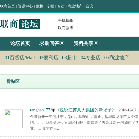
联商首页
|
资讯中心
|
数据
|
专栏
|
专访
|
商业地产
|
会议
手机联商
联商微博
论坛首页
求助问答区
资料共享区
01百货店/Mall
02便利店
03超市
04专业店
05商业地产
骨贴区
tanghao177
说说江苏几大集团的新场子》
评 《
2016-12-07 1
金鹰新开一年的江宁，昆山，马鞍山，南通，盐城聚龙湖苗头不错
吧。。。 华地金坛，宣城还行吧，南京关了去高淳新开的如何了
业。… 苏宁连云..