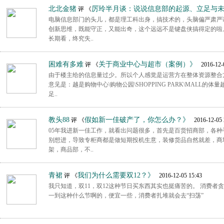
北北金猪
厉玲半月谈：说说信息部的起源、立足与
评 《
电脑信息部门的头儿，都是理工科出身，搞技术的，头脑偏严肃严
创新思维，既能守正，又能出奇，这个远远不是键盘侠搞得定的啦
长期看，终究失..
困难有多难
关于商业中心与超市（案例）》
评 《
2016-12-0
由于楼主给的信息量过少。所以个人感觉是运营方在整体资源整合
意见是：越是购物中心\购物公园\SHOPPING PARK\MAL
足..
教头88
假如新一佳破产了，你怎么办？》
评 《
2016-12-05 
05年我进新一佳工作，就看出问题很多，首先是百货招商部，各
别想进，导致专柜商都是做短期投机生意，装修货品自然就差，商
架，商品部，不..
青裙
我们为什么需要双12？》
评 《
2016-12-05 15:43
我只知道，双11，双12这种节日买东西其实也挺痛苦的。 消费者
一到这种什么节啊的，便宜一些，消费者扎堆就会去“扫荡”