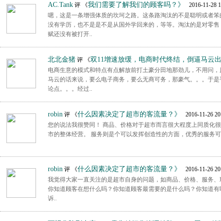
AC.Tank
我们需要了解我们的顾客吗？》
评 《
2016-11-28 1
嗯，这是一条增强体质的坎坷之路。这条路淘汰的不是聪明或者笨
没有学历，也不是是不是从国外学回来的，等等。淘汰的是对零售
赋还没有被打开..
北北金猪
双11增速放缓，电商时代终结，倒逼马云
评 《
电商生意的模式和特点有点解放前打土豪分田地那劲儿，不用问，
马云的话来说，要么电子商务，要么无商可务，那豪气。。。于是
论点。。。经过..
robin
什么因素决定了超市的客流量？》
评 《
2016-11-26 20
您的说法我很赞同！ 商品、价格对于超市而言很大程度上同质化
市的整体经营。 服务则是个可以发挥创造性的方面，优秀的服务可
robin
什么因素决定了超市的客流量？》
评 《
2016-11-26 20
我觉得大家一直关注的是超市自身的问题，如商品、价格、服务、
你知道顾客在想什么吗？你知道顾客最需要的是什么吗？你知道有
诉..