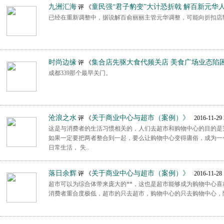
九洲汇海
童民强“君子豹变”大计恐折戟 解百新元华
评 《
已经在重新调整中，据说解百俞丽丽主管元华调整，可能向折扣店
时尚边缘
集合店先驱大食代频关店 美食广场业态陷
评 《
成都339那个最早关门。
沧浪之水
关于商业中心与超市（案例）》
评 《
2016-11-29 
这是与消费者的生活习惯相关的，人们去超市和购物中心的目的是
如果一定要把两者整合到一起，要么让购物中心变得庸俗，成为一
日常生活， 失..
落日余辉
关于商业中心与超市（案例）》
评 《
2016-11-28 
超市可以为综合体带来庞大的**，这也是超市能够成为购物中心
消费者重合度极低，超市的只去超市，购物中心的只去购物中心，