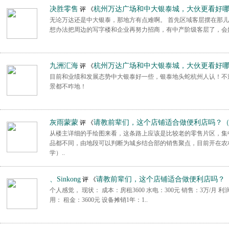
决胜零售
杭州万达广场和中大银泰城，大伙更看好
评 《
无论万达还是中大银泰，那地方有点难啊。 首先区域客层摆在那儿
想办法把周边的写字楼和企业再努力招商，有中产阶级客层了，会
九洲汇海
杭州万达广场和中大银泰城，大伙更看好
评 《
目前和业绩和发展态势中大银泰好一些，银泰地头蛇杭州人认！不
景都不咋地！
灰雨蒙蒙
请教前辈们，这个店铺适合做便利店吗？
评 《
从楼主详细的手绘图来看，这条路上应该是比较老的零售片区，集
品都不同，由地段可以判断为城乡结合部的销售聚点，目前开在农
学）..
、Sinkong
请教前辈们，这个店铺适合做便利店吗？
评 《
个人感觉， 现状： 成本：房租3600 水电：300元 销售：3万/月 利润：7
用： 租金：3600元 设备摊销1年：1..