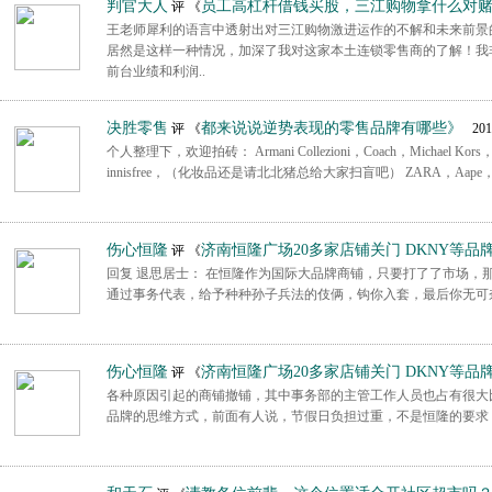
判官大人
员工高杠杆借钱买股，三江购物拿什么对
评 《
王老师犀利的语言中透射出对三江购物激进运作的不解和未来前景
居然是这样一种情况，加深了我对这家本土连锁零售商的了解！我
前台业绩和利润..
决胜零售
都来说说逆势表现的零售品牌有哪些》
评 《
2016
个人整理下，欢迎拍砖： Armani Collezioni，Coach，Michael Kors，Kate 
innisfree，（化妆品还是请北北猪总给大家扫盲吧） ZARA，Aape，ED har
伤心恒隆
济南恒隆广场20多家店铺关门 DKNY等品
评 《
回复 退思居士： 在恒隆作为国际大品牌商铺，只要打了了市场，
通过事务代表，给予种种孙子兵法的伎俩，钩你入套，最后你无可
伤心恒隆
济南恒隆广场20多家店铺关门 DKNY等品
评 《
各种原因引起的商铺撤铺，其中事务部的主管工作人员也占有很大
品牌的思维方式，前面有人说，节假日负担过重，不是恒隆的要求