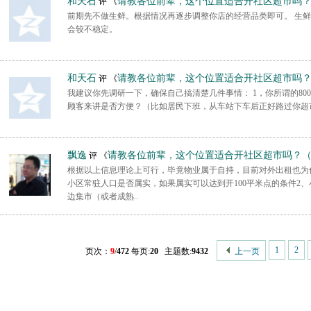
和天石
请教各位前辈，这个位置适合开社区超市吗
评 《
前期先不做生鲜。根据情况再逐步调整你店的经营品类即可。 生
会较不稳定。
和天石
请教各位前辈，这个位置适合开社区超市吗
评 《
我建议你先调研一下，确保自己搞清楚几件事情： 1，你所谓的80
顾客来讲是否方便？（比如居民下班，从车站下车后正好路过你超市
飘逸
请教各位前辈，这个位置适合开社区超市吗？
评 《
根据以上信息理论上可行，毕竟物业属于自持，目前对外出租也为
小区常驻人口是否属实，如果属实可以达到开100平米点的条件2、
边集市（或者成熟..
1
2
页次：
9
/
472
每页:
20
主题数:
9432
上一页