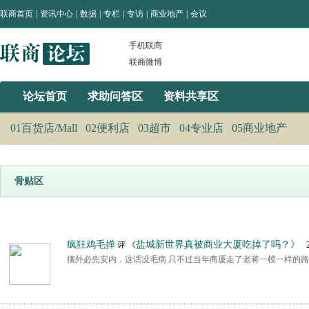
联商首页
|
资讯中心
|
数据
|
专栏
|
专访
|
商业地产
|
会议
手机联商
联商微博
论坛首页
求助问答区
资料共享区
01百货店/Mall
02便利店
03超市
04专业店
05商业地产
骨贴区
疯狂鸡毛掸
盐城新世界真被商业大厦吃掉了吗？》
评 《
20
攘外必先安内，这话没毛病 只不过当年商厦走了老蒋一模一样的路