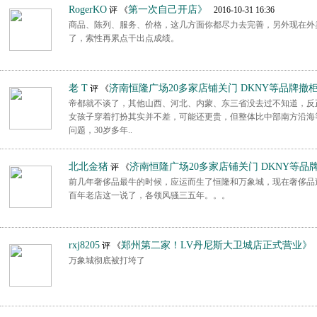
RogerKO
第一次自己开店》
评 《
2016-10-31 16:36
商品、陈列、服务、价格，这几方面你都尽力去完善，另外现在外
了，索性再累点干出点成绩。
老 T
济南恒隆广场20多家店铺关门 DKNY等品牌撤
评 《
帝都就不谈了，其他山西、河北、内蒙、东三省没去过不知道，反正
女孩子穿着打扮其实并不差，可能还更贵，但整体比中部南方沿海
问题，30岁多年..
北北金猪
济南恒隆广场20多家店铺关门 DKNY等品
评 《
前几年奢侈品最牛的时候，应运而生了恒隆和万象城，现在奢侈品
百年老店这一说了，各领风骚三五年。。。
rxj8205
郑州第二家！LV丹尼斯大卫城店正式营业》
评 《
2
万象城彻底被打垮了