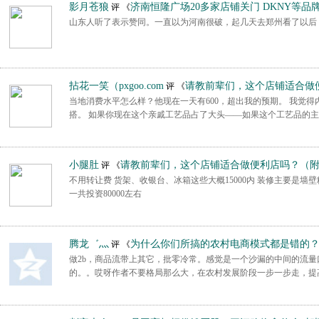
影月苍狼
济南恒隆广场20多家店铺关门 DKNY等品
评 《
山东人听了表示赞同。一直以为河南很破，起几天去郑州看了以后
拈花一笑（pxgoo.com
请教前辈们，这个店铺适合做
评 《
当地消费水平怎么样？他现在一天有600，超出我的预期。 我觉
搭。 如果你现在这个亲戚工艺品占了大头——如果这个工艺品的主
小腿肚
请教前辈们，这个店铺适合做便利店吗？（
评 《
不用转让费 货架、收银台、冰箱这些大概15000内 装修主要是墙壁粉白
一共投资80000左右
腾龙゛灬
为什么你们所搞的农村电商模式都是错的
评 《
做2b，商品流带上其它，批零冷常。感觉是一个沙漏的中间的流
的。。哎呀作者不要格局那么大，在农村发展阶段一步一步走，提